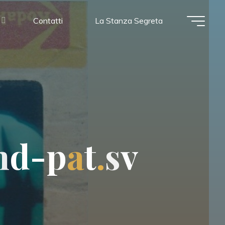
Contatti
La Stanza Segreta
n
d
-
p
a
t
.
s
v