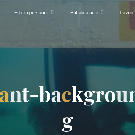
Effetti personali
Pubblicazioni
Lavori
a
n
t
-
b
a
c
k
g
r
o
u
g