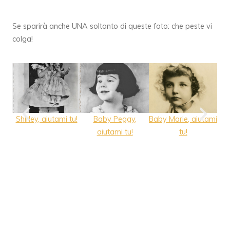
Se sparirà anche UNA soltanto di queste foto: che peste vi
colga!
Shirley, aiutami tu!
Baby Peggy,
Baby Marie, aiutami
Vi
aiutami tu!
tu!