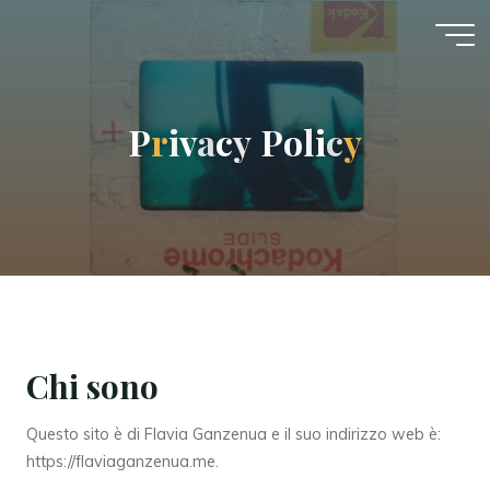
P
r
i
v
a
c
y
P
o
l
i
c
y
Chi sono
Questo sito è di Flavia Ganzenua e il suo indirizzo web è:
https://flaviaganzenua.me.