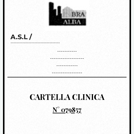
A.S.L /
---------------------------------
-----------
-------------------
------------
-----------------
CARTELLA CLINICA
N° 079857