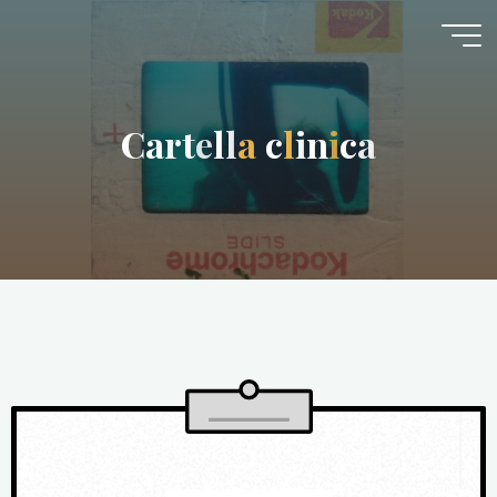
C
a
r
t
e
l
l
a
c
l
i
n
i
c
a